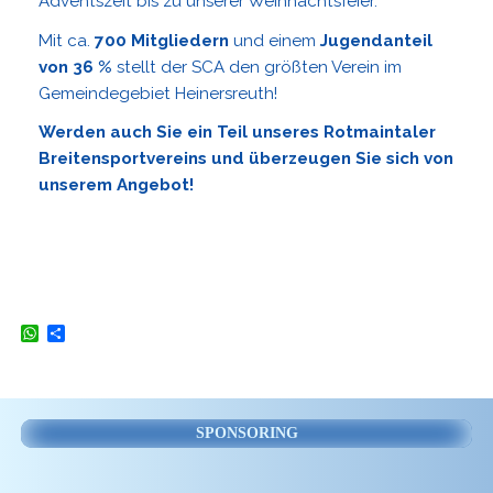
Adventszeit bis zu unserer Weihnachtsfeier.
Mit ca.
700 Mitgliedern
und einem
Jugendanteil
von 36 %
stellt der SCA den größten Verein im
Gemeindegebiet Heinersreuth!
Werden auch Sie ein Teil unseres Rotmaintaler
Breitensportvereins und überzeugen Sie sich von
unserem Angebot!
W
T
h
e
a
i
t
l
s
e
A
n
SPONSORING
p
p