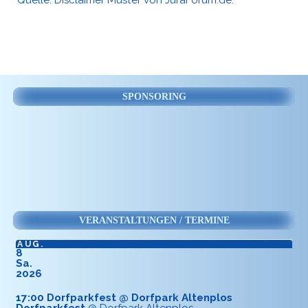
Quelle:
Disclaimer Muster von JuraForum.de
.
SPONSORING
VERANSTALTUNGEN / TERMINE
AUG.
8
Sa.
2026
17:00
Dorfparkfest
@ Dorfpark Altenplos
Dorfparkfest
@ Dorfpark Altenplos