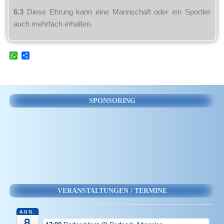
6.3
Diese Ehrung kann eine Mannschaft oder ein Sportler
auch mehrfach erhalten.
W
T
h
e
a
i
t
l
s
e
A
n
SPONSORING
p
p
VERANSTALTUNGEN / TERMINE
AUG.
8